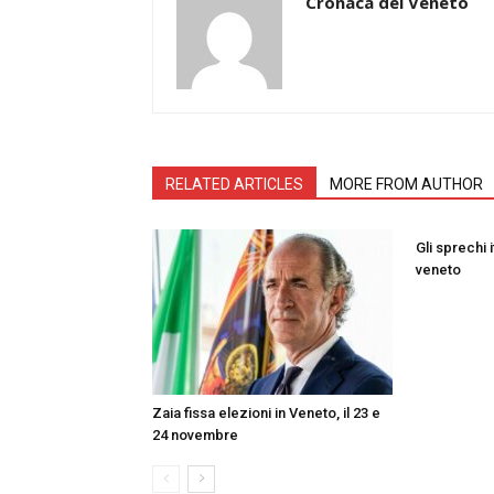
Cronaca del Veneto
RELATED ARTICLES
MORE FROM AUTHOR
Gli sprechi i
veneto
Zaia fissa elezioni in Veneto, il 23 e
24 novembre