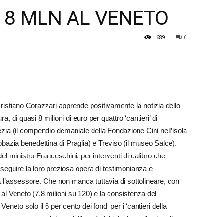
 8 MLN AL VENETO
Veneto
1689
0
ristiano Corazzari apprende positivamente la notizia dello
, di quasi 8 milioni di euro per quattro ‘cantieri’ di
ezia (il compendio demaniale della Fondazione Cini nell’isola
abbazia benedettina di Praglia) e Treviso (il museo Salce).
el ministro Franceschini, per interventi di calibro che
roseguire la loro preziosa opera di testimonianza e
l’assessore. Che non manca tuttavia di sottolineare, con
 al Veneto (7,8 milioni su 120) e la consistenza del
eneto solo il 6 per cento dei fondi per i ‘cantieri della