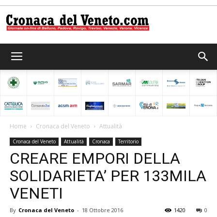
Cronaca
del
Home
Cronaca del Veneto
Attualità
Cronaca del Veneto
Attualità
Cronaca
Territorio
Veneto
CREARE EMPORI DELLA
SOLIDARIETA’ PER 133MILA
VENETI
By
Cronaca del Veneto
-
18 Ottobre 2016
1420
0