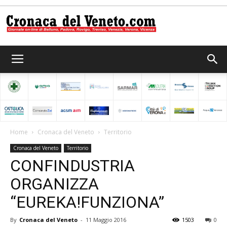
Cronaca
del
Home
Cronaca del Veneto
Territorio
Cronaca del Veneto
Territorio
Veneto
CONFINDUSTRIA
ORGANIZZA
“EUREKA!FUNZIONA”
By
Cronaca del Veneto
-
11 Maggio 2016
1503
0