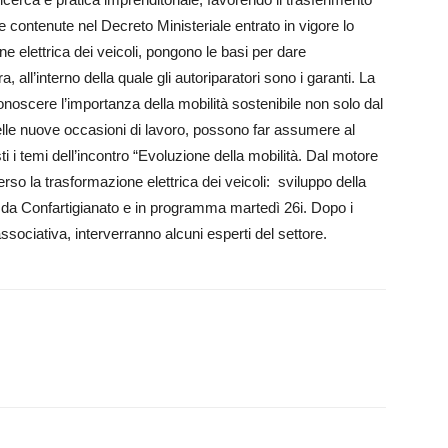
contenute nel Decreto Minist­eriale entrato in vigore lo
ne elettrica dei veicoli, pongono le basi per dare
a, all’interno della quale gli autoriparatori sono i ga­ranti. La
onoscere l’importanza del­la mobilità sostenibile non solo dal
elle nuove occasioni di lavoro, possono far assumere al
i i temi dell’incontro “Evolu­zione della mobilità. Dal motore
so la trasformazione elettrica dei veicoli: sviluppo della
o da Confartigia­nato e in programma martedì 26i. Dopo i
ssociativa, interverranno alcuni esperti del settore.