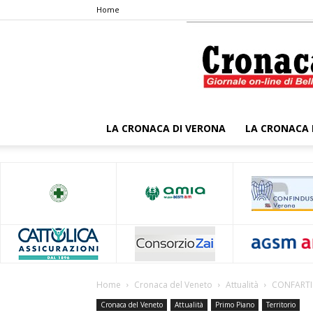
Home
LA CRONACA DI VERONA
LA CRONACA 
Home
Cronaca del Veneto
Attualità
CONFARTI
Cronaca del Veneto
Attualità
Primo Piano
Territorio