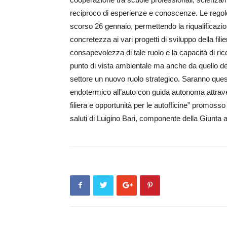
reciproco di esperienze e conoscenze. Le regole 
scorso 26 gennaio, permettendo la ri­qualificazio
concretezza ai vari progetti di sviluppo della filier
consapevolezza di ta­le ruolo e la capacità di ric
punto di vista am­bientale ma anche da quello d
settore un nuo­vo ruolo strategico. Saran­no quest
endotermico all’auto con guida autonoma attraver
filiera e opportunità per le autofficine” promoss
saluti di Luigino Bari, componente della Giunta a