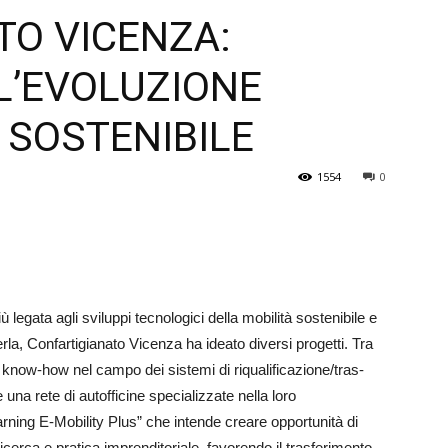
TO VICENZA:
Veneto
’EVOLUZIONE
 SOSTENIBILE
1554
0
legata agli sviluppi tecnologici della mobilità sostenibile e
rla, Confar­ti­gia­nato Vicenza ha ideato diversi progetti. Tra
 know-how nel campo dei sistemi di riqualifica­zio­ne/tras­
 una rete di autofficine specializzate nella loro
earning E-Mobility Plus” che intende creare opportunità di
­cerca e pratica imprenditoriale, favorendo il trasferimento