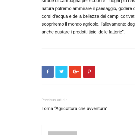
strade di campagna per scoprire i luoghi più nasco
natura potremo ammirare il paesaggio, godere de
corsi d’acqua e della bellezza dei campi coltivati 
scopriremo il mondo agricolo, l’allevamento degli
anche gustare i prodotti tipici delle fattorie”.
Previous article
Torna “Agricoltura che avventura”