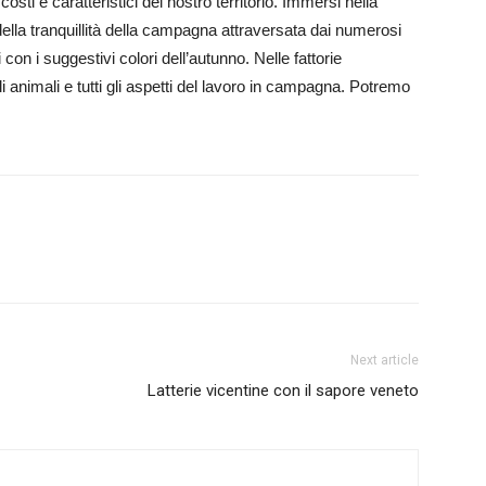
sti e caratteristici del nostro territorio. Immersi nella
lla tranquillità della campagna attraversata dai numerosi
con i suggestivi colori dell’autunno. Nelle fattorie
 animali e tutti gli aspetti del lavoro in campagna. Potremo
Next article
Latterie vicentine con il sapore veneto