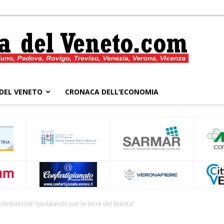
DEL VENETO
CRONACA DELL’ECONOMIA
Cronaca
del
manifestazione “pedalando per le terre del Brenta”