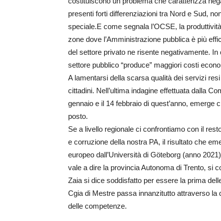
costituiscono un problema che caratterizza nega
presenti forti differenziazioni tra Nord e Sud, non
speciale.E come segnala l’OCSE, la produttività 
zone dove l’Amministrazione pubblica è più effic
del settore privato ne risente negativamente. In q
settore pubblico “produce” maggiori costi econom
A lamentarsi della scarsa qualità dei servizi re
cittadini. Nell’ultima indagine effettuata dalla 
gennaio e il 14 febbraio di quest’anno, emerge ch
posto.
Se a livello regionale ci confrontiamo con il res
e corruzione della nostra PA, il risultato che em
europeo dall’Università di Göteborg (anno 2021), la
vale a dire la provincia Autonoma di Trento, si c
Zaia si dice soddisfatto per essere la prima dell
Cgia di Mestre passa innanzitutto attraverso la 
delle competenze.