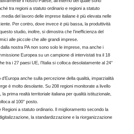
tivamente il nostro Paese, all’interno del quale sono
ché tra regioni a statuto ordinario e regioni a statuto
media del lavoro delle imprese italiane è più elevata nelle
iente. Per contro, dove invece è più bassa, la produttività
uesto studio, inoltre, si dimostra che l’inefficienza del
ici alle piccole che alle grandi imprese.
si dalla nostra PA non sono solo le imprese, ma anche i
Commissione Europea su un campione di intervistati tra il 18
e tra i 27 paesi UE, l’Italia si colloca desolatamente al 24°
to d’Europa anche sulla percezione della qualità, imparzialità
erge è molto desolante. Su 208 regioni monitorate a livello
 prima realtà territoriale italiana per qualità istituzionale,
olloca al 100° posto.
e Regioni a statuto ordinario. Il miglioramento secondo la
digitalizzazione, la standardizzazione e la riorganizzazione