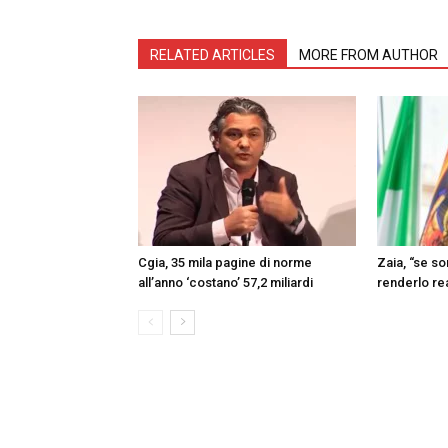
RELATED ARTICLES
MORE FROM AUTHOR
Cgia, 35 mila pagine di norme
Zaia, “se s
all’anno ‘costano’ 57,2 miliardi
renderlo re