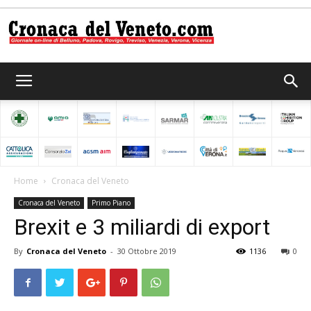
Cronaca
del
Home
Cronaca del Veneto
Cronaca del Veneto
Primo Piano
Veneto
Brexit e 3 miliardi di export
By
Cronaca del Veneto
-
30 Ottobre 2019
1136
0