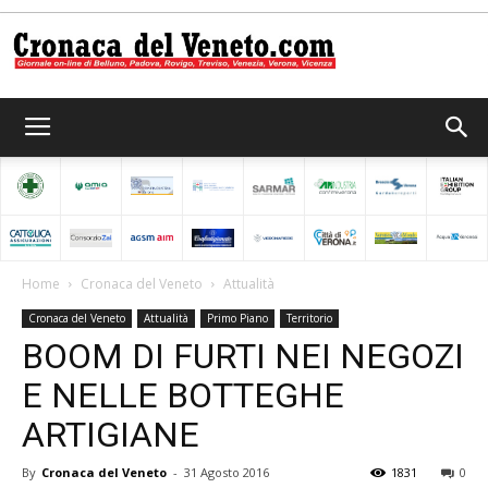
Cronaca
del
Home
Cronaca del Veneto
Attualità
Cronaca del Veneto
Attualità
Primo Piano
Territorio
Veneto
BOOM DI FURTI NEI NEGOZI
E NELLE BOTTEGHE
ARTIGIANE
By
Cronaca del Veneto
-
31 Agosto 2016
1831
0