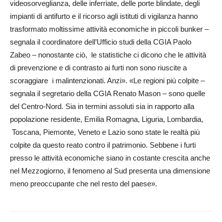
videosorveglianza, delle inferriate, delle por­te blindate, degli
impianti di antifurto e il ricorso agli istituti di vigilanza hanno
trasformato moltissime attività e­co­nomiche in piccoli bunker –
segnala il coordinatore dell’Uf­ficio studi della CGIA Pa­olo
Zabeo – nonostante ciò, le statistiche ci dicono che le attività
di prevenzione e di contrasto ai furti non so­no riuscite a
scoraggiare i ma­lintenzionati. Anzi». «Le regioni più colpite –
segnala il segretario della CGIA Renato Mason – sono quelle
del Centro-Nord. Sia in termini assoluti sia in rapporto alla
popolazione residente, Emi­lia Romagna, Liguria, Lom­bardia,
Tos­cana, Piemonte, Veneto e Lazio sono state le realtà più
colpite da questo reato contro il patrimonio. Sebbene i furti
presso le attività economiche siano in cos­tante crescita anche
nel Mezzo­giorno, il fenomeno al Sud presenta una dimensione
meno preoccupante che nel resto del paese».