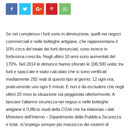
Se nel complesso i furti sono in diminuzione, quelli nei negozi
com­merciali e nelle botteghe artigiane, che rappresentano il
10% circa del totale dei furti denunciati, sono invece in
fortissima crescita. Negli ultimi 10 anni sono au­mentati del
170%. Nel 2014 le denunce hanno sfiorato le 106.500 unità: tra
furti e spaccate è stato calcolato che si sono verificati
mediamente 292 reati di questo tipo al giorno; 12 ogni ora,
praticamente uno ogni 5 minuti. E non è da escludere che negli
ultimi 20 mesi la situazione sia peggiorata ulteriormente. A
lanciare l’allarme sicurezza nei negozi e nelle botteghe
artigiane è l’Ufficio studi della CGIA che ha elaborato i dati
Ministero dell’Interno – Di­par­timento della Pubblica Si­cu­rezza
e Istat. «L’impiego sem­pre più massiccio dei sistemi di