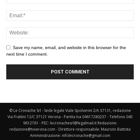
Save my name, email, and website in this browser for the
next time I comment.
© Le Cronache Srl - Sede legale Viale Spolverini 2/A 37131, redazione
Via Frattini 12/C 37121 Verona - Partita Iva 04617280237 - Telefono 045
9612761 - PEC: lecronachesrl@legalmail.it Redazione:
redazione@tvverona.com - Direttore responsabile: Maurizio Battista
Amministrazione: infolecronache@gmail.com