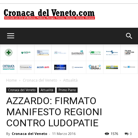
Cronaca
del
Home
Cronaca del Veneto
Attualità
Cronaca del Veneto
Attualità
Primo Piano
Veneto
AZZARDO: FIRMATO
MANIFESTO REGIONI
CONTRO LUDOPATIE
By
Cronaca del Veneto
-
11 Marzo 2016
1576
0