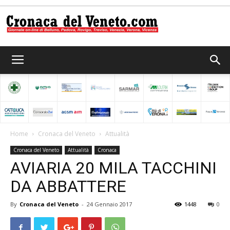
Cronaca
del
Home
Cronaca del Veneto
Attualità
Cronaca del Veneto
Attualità
Cronaca
Veneto
AVIARIA 20 MILA TACCHINI
DA ABBATTERE
By
Cronaca del Veneto
-
24 Gennaio 2017
1448
0