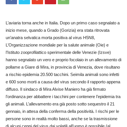
L’aviaria torna anche in Italia. Dopo un primo caso segnalato a
inizio mese, quando a Grado (Gorizia) era stata ritrovata
un’anatra selvatica morta positiva al virus H5N8,
L’Organizzazione mondiale per la salute animale (Oie) e
l’Istituto zooprofilattico sperimentale delle Venezie (Izsve)
hanno segnalato un vero e proprio focolaio in un allevamento di
pollame a Giare di Mira, in provincia di Venezia, dove risultano
a rischio epidemia 20.500 tacchini. Seimila animali sono infetti
e 600 sono morti a causa del virus secondo il rapporto appena
diffuso. Il sindaco di Mira Alvise Maniero ha già firmato
l’ordinanza per abbattere i tacchini per contenere l’epidemia tra
gli animali. L’allevamento era già posto sotto sequestro il 21
gennaio, in attesa della conferma della positività. I rischi per le
persone sono in realtà molto bassi, anche se la trasmissione
di alcuni ceppi del virus dai volatili all’uomo è possibile (al