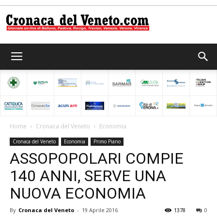
Cronaca
del
Home
Cronaca del Veneto
Economia
Cronaca del Veneto
Economia
Primo Piano
Veneto
ASSOPOPOLARI COMPIE
140 ANNI, SERVE UNA
NUOVA ECONOMIA
By
Cronaca del Veneto
-
19 Aprile 2016
1378
0