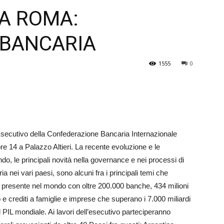
A ROMA:
Veneto
 BANCARIA
1555
0
Esecutivo della Con­federazione Bancaria Internazio­nale
ore 14 a Pa­lazzo Altieri. La recente evoluzione e le
o, le principali novità nella governance e nei processi di
nei vari paesi, sono alcuni fra i principali temi che
è presente nel mondo con oltre 200.000 banche, 434 milioni
o e crediti a famiglie e imprese che superano i 7.000 miliardi
 PIL mondiale. Ai lavori dell’esecutivo parteciperanno