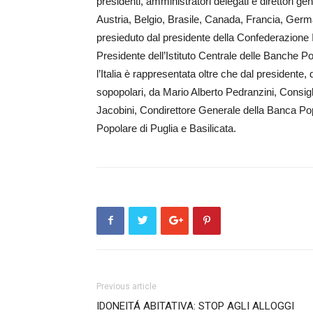
presidenti, amministratori delegati e direttori gen
Austria, Belgio, Brasile, Canada, Francia, Germ
presieduto dal presidente della Confederazione I
Presidente del­l’Istituto Centrale delle Banche Po
l’Italia è rap­­presentata oltre che dal presiden
sopopolari, da Mario Alberto Pe­dranzini, Consig
Jacobini, Condiret­tore Generale della Banca Pop
Popolare di Puglia e Basilicata.
Previous article
IDONEITÁ ABITATIVA: STOP AGLI ALLOGGI