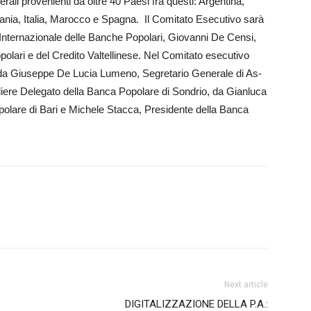
erali provenienti da oltre 40 Paesi fra questi: Argentina,
ania, Italia, Marocco e Spagna. Il Comitato Esecutivo sa­rà
nternazio­na­­le delle Banche Popolari, Gio­vanni De Censi,
­polari e del Credito Valtellinese. Nel Comitato esecutivo
te, da Giuseppe De Lucia Lu­meno, Segretario Generale di As­
liere Delegato del­la Banca Popolare di Sondrio, da Gianluca
o­lare di Bari e Michele Stacca, Pre­si­dente della Banca
Next article
DIGITALIZZAZIONE DELLA P.A.: