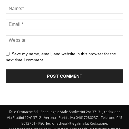
Save my name, email, and website in this browser for the
next time I comment.
© Le Cronache Srl - Sede legale Viale Spolverini 2/A 37131, redazione
Via Frattini 12/C 37121 Verona - Partita Iva 04617280237 - Telefono 045
9612761 - PEC: lecronachesrl@legalmail.it Redazione: