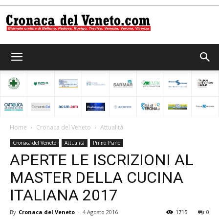
Cronaca
del
Home
Cronaca del Veneto
Attualità
Cronaca del Veneto
Attualità
Primo Piano
Veneto
APERTE LE ISCRIZIONI AL
MASTER DELLA CUCINA
ITALIANA 2017
By
Cronaca del Veneto
-
4 Agosto 2016
1715
0