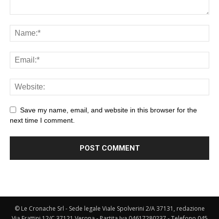
Save my name, email, and website in this browser for the
next time I comment.
© Le Cronache Srl - Sede legale Viale Spolverini 2/A 37131, redazione
Via Frattini 12/C 37121 Verona - Partita Iva 04617280237 - Telefono 045