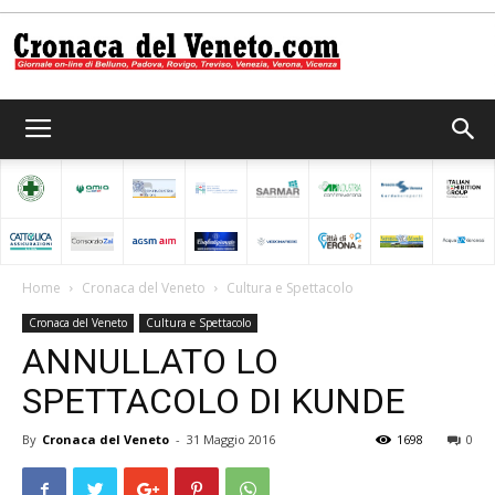
Cronaca
del
Home
Cronaca del Veneto
Cultura e Spettacolo
Cronaca del Veneto
Cultura e Spettacolo
Veneto
ANNULLATO LO
SPETTACOLO DI KUNDE
By
Cronaca del Veneto
-
31 Maggio 2016
1698
0