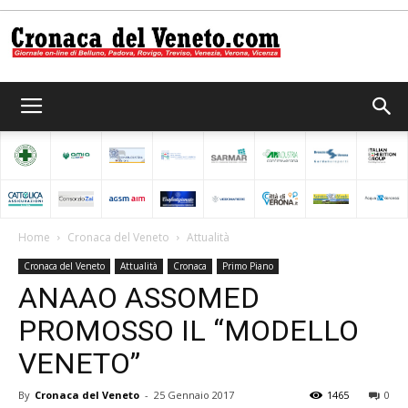
Cronaca
del
Home
Cronaca del Veneto
Attualità
Cronaca del Veneto
Attualità
Cronaca
Primo Piano
Veneto
ANAAO ASSOMED
PROMOSSO IL “MODELLO
VENETO”
By
Cronaca del Veneto
-
25 Gennaio 2017
1465
0