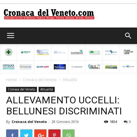
Cronaca
del
Home
Cronaca del Veneto
Attualità
Cronaca del Veneto
Attualità
Veneto
ALLEVAMENTO UCCELLI:
BELLUNESI DISCRIMINATI
By
Cronaca del Veneto
-
28 Gennaio 2016
1804
0