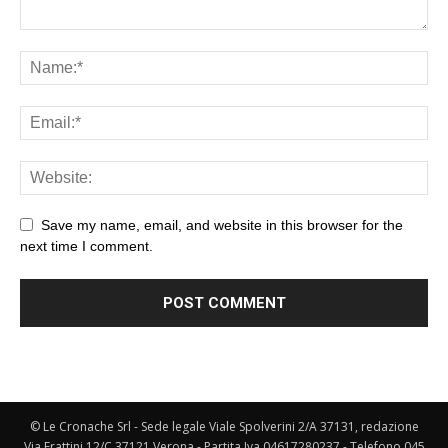
Save my name, email, and website in this browser for the
next time I comment.
© Le Cronache Srl - Sede legale Viale Spolverini 2/A 37131, redazione
Via Frattini 12/C 37121 Verona - Partita Iva 04617280237 - Telefono 045