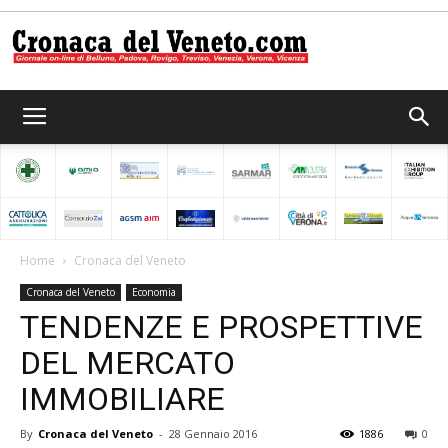
Cronaca
del
Home
Cronaca del Veneto
Cronaca del Veneto
Economia
Veneto
TENDENZE E PROSPETTIVE
DEL MERCATO
IMMOBILIARE
By
Cronaca del Veneto
-
28 Gennaio 2016
1886
0