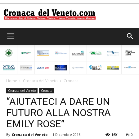
Cronaca
del
Home
Cronaca del Veneto
Cronaca
Cronaca del Veneto
Cronaca
Veneto
“AIUTATECI A DARE UN
FUTURO ALLA NOSTRA
EMILY ROSE”
By
Cronaca del Veneto
-
1 Dicembre 2016
1601
0