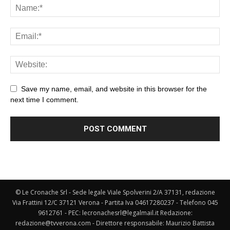
Save my name, email, and website in this browser for the
next time I comment.
© Le Cronache Srl - Sede legale Viale Spolverini 2/A 37131, redazione
Via Frattini 12/C 37121 Verona - Partita Iva 04617280237 - Telefono 045
9612761 - PEC: lecronachesrl@legalmail.it Redazione:
redazione@tvverona.com - Direttore responsabile: Maurizio Battista