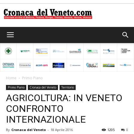
Cronaca
del
Home
Primo Piano
Primo Piano
Cronaca del Veneto
Territorio
Veneto
AGRICOLTURA: IN VENETO
CONFRONTO
INTERNAZIONALE
By
Cronaca del Veneto
-
18 Aprile 2016
1205
0