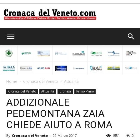
Cronaca
del
Home
Cronaca del Veneto
Attualità
Cronaca del Veneto
Attualità
Cronaca
Primo Piano
Veneto
ADDIZIONALE
PEDEMONTANA ZAIA
CHIEDE AIUTO A ROMA
By
Cronaca del Veneto
-
29 Marzo 2017
1531
0