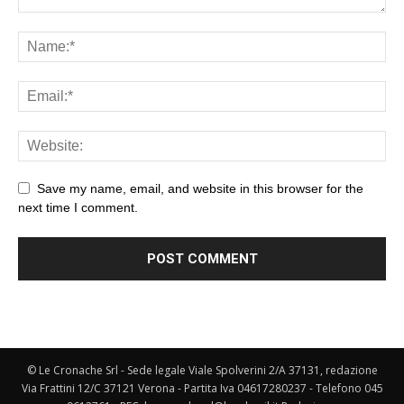
Save my name, email, and website in this browser for the
next time I comment.
© Le Cronache Srl - Sede legale Viale Spolverini 2/A 37131, redazione
Via Frattini 12/C 37121 Verona - Partita Iva 04617280237 - Telefono 045