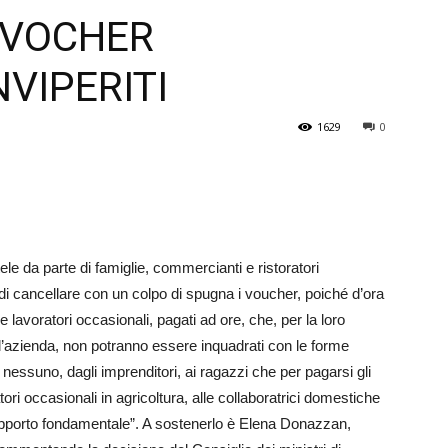
 VOCHER
Veneto
NVIPERITI
1629
0
le da parte di famiglie, commercianti e ristoratori
o di cancellare con un colpo di spugna i voucher, poiché d’ora
avoratori occasionali, pagati ad ore, che, per la loro
ell’azienda, non potranno essere inquadrati con le forme
 nessuno, dagli imprenditori, ai ragazzi che per pagarsi gli
ori occasionali in agricoltura, alle collaboratrici domestiche
supporto fondamentale”. A sostenerlo è Elena Donazzan,