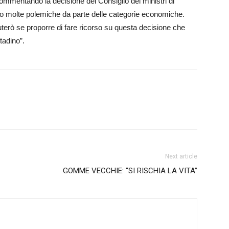
ommentando la decisione del Consiglio dei ministri di
to molte polemiche da parte delle categorie economiche.
erò se proporre di fare ricorso su questa decisione che
ttadino”.
Next article
GOMME VECCHIE: “SI RISCHIA LA VITA”