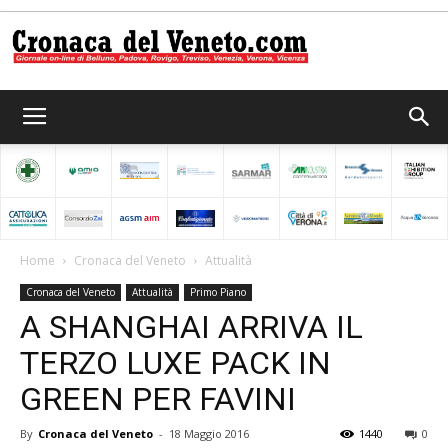
Cronaca
del
Home
Cronaca del Veneto
Attualità
Cronaca del Veneto
Attualità
Primo Piano
Veneto
A SHANGHAI ARRIVA IL
TERZO LUXE PACK IN
GREEN PER FAVINI
By
Cronaca del Veneto
-
18 Maggio 2016
1440
0