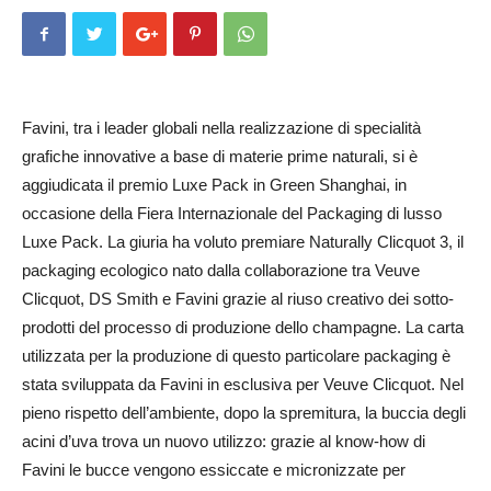
Favini, tra i leader globali nel­la realizzazione di specialità
grafiche innovative a base di materie prime naturali, si è
aggiudicata il premio Luxe Pack in Gre­en Shan­ghai, in
occasione del­la Fiera Internazio­na­le del Packaging di lusso
Luxe Pa­ck. La giuria ha vo­luto premiare Naturally Clicquot 3, il
packaging ecologico na­to dalla collaborazione tra Veuve
Clicquot, DS Smith e Fa­vini grazie al riuso creativo dei sot­to-
prodotti del processo di produzione dello champagne. La carta
utilizzata per la produzione di questo particolare packaging è
stata sviluppata da Favini in es­clusiva per Veuve Clicquot. Nel
pieno rispetto dell’ambiente, dopo la spremitura, la buccia degli
acini d’uva trova un nuovo utilizzo: grazie al know-how di
Favini le buc­ce vengono essiccate e micronizzate per