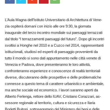
L’Aula Magna dell’Istituto Uni­ver­sitario di Architettura di Vene­
zia ospiterà domani con inizio alle ore 9:30, la giornata
inaugurale del terzo incontro mondiale sui paesaggi terrazzati
dal titolo “I terrazzamenti paesaggi del futuro”. Dopo gli incontri
svoltisi a Honghe nel 2010 e a Cuzco nel 2014, rappresentanti
istituzionali, studiosi ed esperti di paesaggio provenienti da
tutto il mondo si sono dati appuntamento nelle città venete di
Venezia e Padova, dove presenteranno le loro attività,
confronteranno esperienze e conoscenze di realtà territoriali
diverse, discuteranno delle prospettive e delle problematiche
connesse a questo tema di carattere urbanistico e ambientale,
ma anche sociale ed economico. I lavori saranno aperti da
Alberto Ferlenga, rettore dello IUAV, Cristiano C­o­ra­z­zari, as­
ses­sore regionale al territorio, cultura e sicurezza e Ilaria
Borletti Buit­oni, sottosegretario del Mi­nistero dei beni e delle