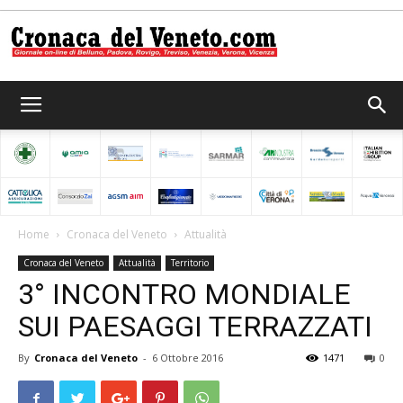
Cronaca
del
Home
Cronaca del Veneto
Attualità
Cronaca del Veneto
Attualità
Territorio
Veneto
3° INCONTRO MONDIALE
SUI PAESAGGI TERRAZZATI
By
Cronaca del Veneto
-
6 Ottobre 2016
1471
0