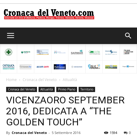
Cronaca
del
Home
Cronaca del Veneto
Attualità
Cronaca del Veneto
Attualità
Primo Piano
Territorio
Veneto
VICENZAORO SEPTEMBER
2016, DEDICATA A “THE
GOLDEN TOUCH”
By
Cronaca del Veneto
-
5 Settembre 2016
1594
0