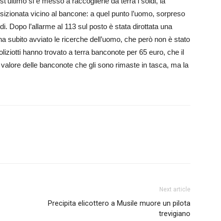
’ultimo si è messo a raccoglierle da terra i soldi, la
osizionata vicino al bancone: a quel punto l’uomo, sorpreso
di. Dopo l’allarme al 113 sul posto è stata dirottata una
e ha subito avviato le ricerche dell’uomo, che però non è stato
oliziotti hanno trovato a terra banconote per 65 euro, che il
l valore delle banconote che gli sono rimaste in tasca, ma la
Next article
Precipita elicottero a Musile muore un pilota
trevigiano