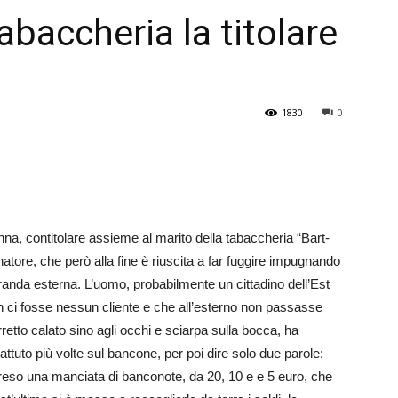
tabaccheria la titolare
Veneto
1830
0
, contitolare assieme al ma­rito della tabaccheria “Ba­rt­
inatore, che però alla fine è riuscita a far fuggire imp­ugnando
erranda esterna. L’uomo, probabilmente un cittadino dell’Est
on ci fosse nessun cliente e che all’esterno non passasse
retto calato sino agli occhi e sciarpa sulla bocca, ha
attuto più volte sul bancone, per poi dire solo due parole:
preso una manciata di banconote, da 20, 10 e e 5 euro, che