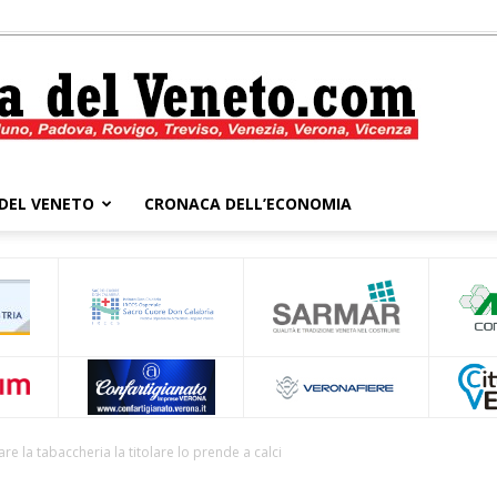
DEL VENETO
CRONACA DELL’ECONOMIA
Cronaca
del
are la tabaccheria la titolare lo prende a calci