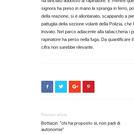
ha lanciato addosso al rapinatore. E mentre quest
signora ha preso in mano la spranga in ferro, p
della reazione, si è allontanato, scappando a pie
pattuglia della sezione volanti della Polizia, ch
trovato. Nel parco adiacente alla tabaccheria i p
rapinatore ha perso nella fuga. Da quantificare i
cifra non sarebbe rilevante.
Previous article
Bottacin: “chi ha proposto sì, non parli di
autonomie”