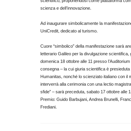
scientifico, proponendosi come piattaforma com
scienza e dell’innovazione.
Ad inaugurare simbolicamente la manifestazion
UniCredit, dedicato al turismo.
Cuore “simbolico” della manifestazione sarà an
letterario Galileo per la divulgazione scientific
domenica 18 ottobre alle 11 presso l’Auditorium
consegna – la cui giuria scientifica è presieduta
Humanitas, nonché lo scienziato italiano con il m
interverrà alla cerimonia con una lectio magistr
sfide” – sarà preceduta, sabato 17 ottobre alle 18,
Premio: Guido Barbujani, Andrea Brunelli, Fran
Frediani.