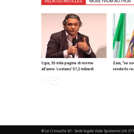
RELATED ARTICLES
MORE FROM AUTHOR
Cgia, 35 mila pagine di norme
Zaia, “se s
all’anno ‘costano’ 57,2 miliardi
renderlo re
© Le Cronache Srl - Sede legale Viale Spolverini 2/A 37