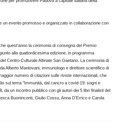
une per promuovere Padova a capitale italiana della
e un evento promosso e organizzato in collaborazione con
che quest’anno la cerimonia di consegna del Premio
a, giunto alla quattordicesima edizione, in programma
 del Centro Culturale Altinate San Gaetano. La cerimonia di
 da Alberto Mantovani, immunologo e direttore scientifico di
aggior numero di citazioni sulle riviste internazionali, che
alis sul tema “Immunità, dal cancro a covid-19: sogni e
 da un incontro pubblico con gli autori dei 5 libri finalisti del
cesca Buoninconti, Giulio Cossu, Anna D’Errico e Carola