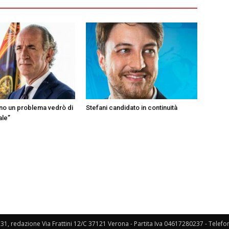
ono un problema vedrò di
Stefani candidato in continuità
ale”
131, redazione Via Frattini 12/C 37121 Verona - Partita Iva 04617280237 - Telef