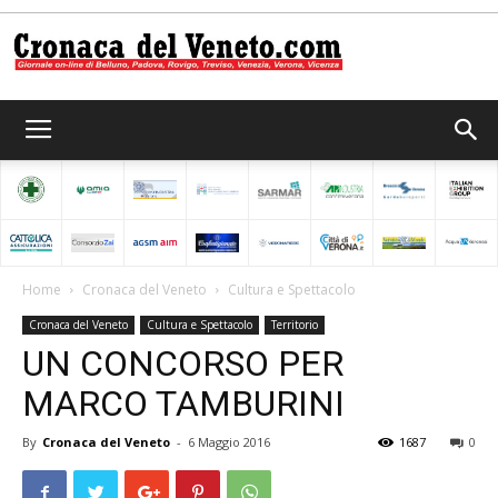
Cronaca
del
Home
Cronaca del Veneto
Cultura e Spettacolo
Cronaca del Veneto
Cultura e Spettacolo
Territorio
Veneto
UN CONCORSO PER
MARCO TAMBURINI
By
Cronaca del Veneto
-
6 Maggio 2016
1687
0