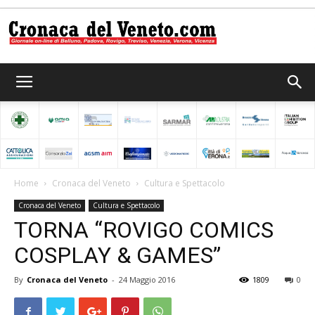
Cronaca
del
Home
Cronaca del Veneto
Cultura e Spettacolo
Cronaca del Veneto
Cultura e Spettacolo
Veneto
TORNA “ROVIGO COMICS
COSPLAY & GAMES”
By
Cronaca del Veneto
-
24 Maggio 2016
1809
0