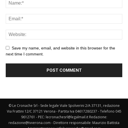
Save my name, email, and website in this browser for the
next time I comment.
© Le Cronache Srl - Sede legale Viale Spolverini 2/A 37131, redazione
Via Frattini 12/C 37121 Verona - Partita Iva 04617280237 - Telefono 045
9612761 - PEC: lecronachesrl@legalmail.it Redazione:
redazione@tvverona.com - Direttore responsabile: Maurizio Battista