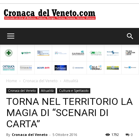
Cronaca
del
Home
Cronaca del Veneto
Attualità
Cronaca del Veneto
Attualità
Cultura e Spettacolo
Veneto
TORNA NEL TERRITORIO LA
MAGIA DI “SCENARI DI
CARTA”
By
Cronaca del Veneto
-
5 Ottobre 2016
1792
0