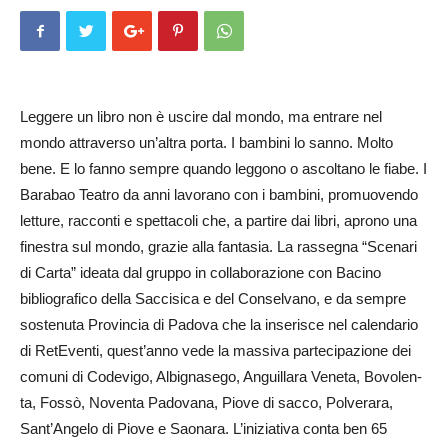
Leggere un libro non è uscire dal mondo, ma entrare nel
mondo attraverso un’altra porta. I bambini lo sanno. Molto
bene. E lo fanno sempre quando leggono o ascoltano le fiabe. I
Barabao Teatro da anni lavorano con i bambini, promuovendo
letture, racconti e spettacoli che, a partire dai libri, aprono una
finestra sul mondo, grazie alla fantasia. La rassegna “Scenari
di Carta” ideata dal gruppo in collaborazione con Bacino
bibliografico della Saccisica e del Conselvano, e da sempre
sostenuta Provincia di Padova che la inserisce nel calendario
di RetEventi, quest’anno vede la massiva partecipazione dei
comuni di Codevigo, Albigna­sego, Anguillara Veneta, Bovo­len­
ta, Fossò, Noventa Pa­do­vana, Piove di sacco, Polve­rara,
Sant’Angelo di Piove e Sa­onara. L’iniziativa conta ben 65