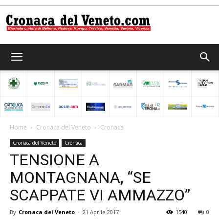
Cronaca
del
Home
Cronaca del Veneto
Cronaca
Cronaca del Veneto
Cronaca
Veneto
TENSIONE A
MONTAGNANA, “SE
SCAPPATE VI AMMAZZO”
By
Cronaca del Veneto
-
21 Aprile 2017
1540
0