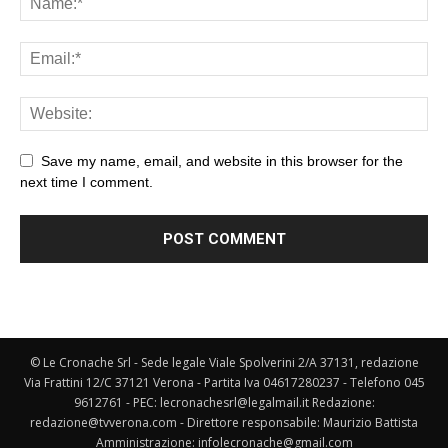
Save my name, email, and website in this browser for the
next time I comment.
© Le Cronache Srl - Sede legale Viale Spolverini 2/A 37131, redazione
Via Frattini 12/C 37121 Verona - Partita Iva 04617280237 - Telefono 045
9612761 - PEC: lecronachesrl@legalmail.it Redazione:
redazione@tvverona.com - Direttore responsabile: Maurizio Battista
Amministrazione: infolecronache@gmail.com