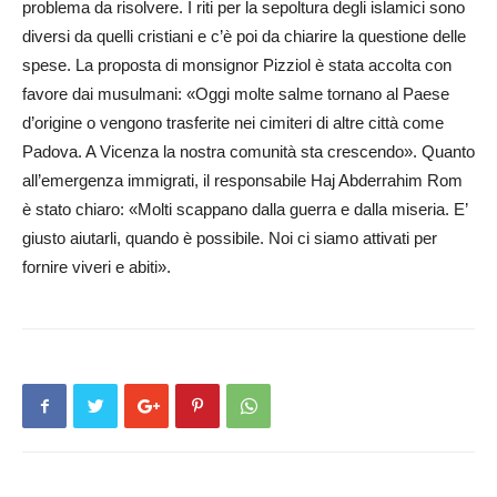
problema da risolvere. I riti per la sepoltura degli islamici sono
diversi da quelli cristiani e c’è poi da chiarire la questione delle
sp­ese. La pro­posta di m­on­signor Piz­ziol è stata accolta con
favore dai musulmani: «Og­gi molte salme tornano al Paese
d’origine o vengono trasferite nei cimiteri di altre città come
Padova. A Vicenza la nostra comunità sta crescendo». Quanto
all’emergenza immigrati, il responsabile Haj Abderrahim Rom
è stato chiaro: «Molti scappano dalla guerra e dalla miseria. E’
giusto aiutarli, quando è possibile. Noi ci siamo attivati per
fornire viveri e abiti».