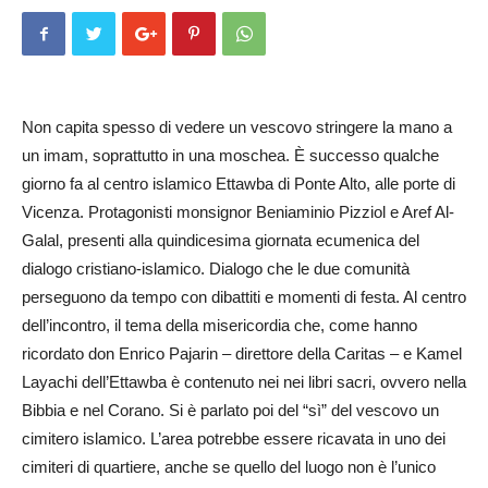
Non capita spesso di vedere un vescovo stringere la mano a
un imam, soprattutto in una mo­schea. È successo qualche
giorno fa al centro islamico Ettawba di Po­nte Alto, alle porte di
Vicenza. Protagonisti monsignor Beniaminio Pi­­­z­ziol e Aref Al-
Galal, pr­esenti alla quindicesima giornata ecumenica del
dialogo cristiano-islamico. Dialogo che le due comunità
perseguono da tempo con dibattiti e momenti di festa. Al centro
dell’incontro, il tema della misericordia che, come ha­nno
ricordato don Enrico Pajarin – direttore della Caritas – e Kamel
Layachi dell’Ettawba è contenuto nei nei libri sacri, ovvero nella
Bibbia e nel Corano. Si è parlato poi del “sì” del vescovo un
cimitero islamico. L’area potrebbe essere ricavata in uno dei
cimiteri di quartiere, anche se quello del luogo non è l’unico