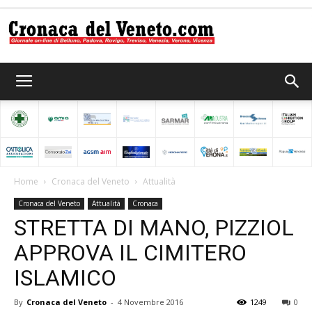
Cronaca
del
Home
Cronaca del Veneto
Attualità
Cronaca del Veneto
Attualità
Cronaca
Veneto
STRETTA DI MANO, PIZZIOL
APPROVA IL CIMITERO
ISLAMICO
By
Cronaca del Veneto
-
4 Novembre 2016
1249
0