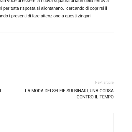
gran voce di essere la nuova squadra di ladri della ferrovia
ri per tutta risposta si allontanano, cercando di coprirsi il
ndo i presenti di fare attenzione a questi zingari.
Next article
I
LA MODA DEI SELFIE SUI BINARI, UNA CORSA
CONTRO IL TEMPO