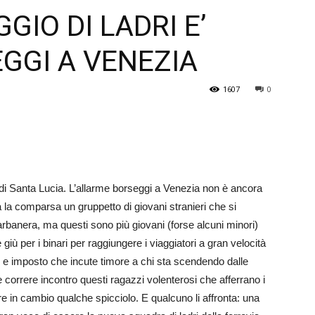
GIO DI LADRI E’
Veneto
GGI A VENEZIA
1607
0
di Santa Lucia. L’allarme borseggi a Venezia non è ancora
 fa la comparsa un gruppetto di giovani stranieri che si
banera, ma questi sono più giovani (forse alcuni minori)
iù per i binari per raggiungere i viaggiatori a gran velocità
so e imposto che incute timore a chi sta scendendo dalle
de correre incontro questi ragazzi volenterosi che afferrano i
re in cambio qualche spicciolo. E qualcuno li affronta: una