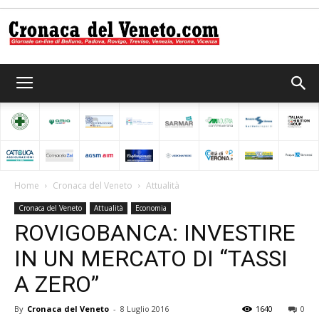
Cronaca
del
Home
Cronaca del Veneto
Attualità
Cronaca del Veneto
Attualità
Economia
Veneto
ROVIGOBANCA: INVESTIRE
IN UN MERCATO DI “TASSI
A ZERO”
By
Cronaca del Veneto
-
8 Luglio 2016
1640
0