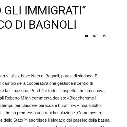
GLI IMMIGRATI”
Veneto
ACO DI BAGNOLI
1602
0
 arrivi all’ex base Nato di Bagnoli, parola di sindaco. E
il cambio della cooperativa che gestisce il centro di
re la situazione. Perché è forte il sospetto che una nuova
i quali Roberto Milan commenta deciso: «Bloccheremo i
empo per chiudere baracca e burattini». «In­nan­zitutto
niti che ha promesso una rapida soluzione. Come posso
nte dello Stato?» esordisce il sindaco del paesino della bassa