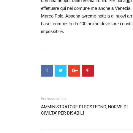
con una neppur tanto velata ironia. Per poi aggiung
effettuare qui nel comune ma anche a Venezia, p
Marco Polo. Appena avremo notizia di nuovi arri
base, composta da 400 anime deve fare i conti 
impossibile.
Previous article
AMMINISTRATORE DI SOSTEGNO, NORME DI
CIVILTA’ PER DISABILI