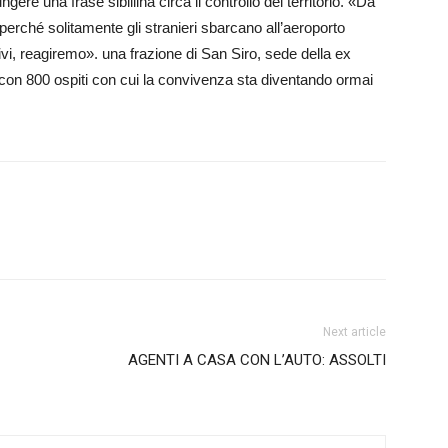
ere una frase sibillina circa il controllo del territorio. «Da
erché solitamente gli stranieri sbarcano all’aeroporto
vi, reagiremo». una frazione di San Siro, sede della ex
con 800 ospiti con cui la convivenza sta diventando ormai
Next article
AGENTI A CASA CON L’AUTO: ASSOLTI