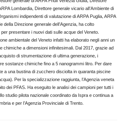
ttore generale di ARPA Friuli Venezia Giulia, Direttore
 ARPA Lombardia, Direttore generale vicario all’Ambiente di
Organismi indipendenti di valutazione di ARPA Puglia, ARPA
della Direzione generale dell’Agenzia, ha colto
per presentare i nuovi dati sulle acque del Veneto.
one ambientale del Veneto infatti ha elaborato negli anni un
e chimiche a dimensioni infinitesimali. Dal 2017, grazie ad
l’acquisto di strumentazione di ultima generazione, i
uare sostanze chimiche fino a 5 nanogrammi litro. Per dare
nte a una bustina di zucchero disciolta in quaranta piscine
’acqua). Per la specializzazione raggiunta, l’Agenzia veneta
bito dei PFAS. Ha eseguito le analisi dei campioni per tutti i
lo studio pilota nazionale coordinato da Ispra e continua a
bria e per l’Agenzia Provinciale di Trento.