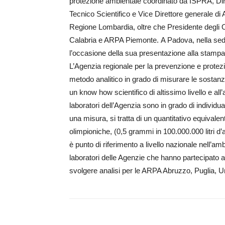
protezione ambientale coordinato da ISPRA, Dire
Tecnico Scientifico e Vice Direttore generale di
Regione Lombardia, oltre che Presidente degli 
Calabria e ARPA Piemonte. A Padova, nella sede 
l’occasione della sua presentazione alla stampa 
L’Agenzia regionale per la prevenzione e protezi
metodo analitico in grado di misurare le sostanz
un know how scientifico di altissimo livello e al
laboratori dell’Agenzia sono in grado di individ
una misura, si tratta di un quantitativo equivale
olimpioniche, (0,5 grammi in 100.000.000 litri d
è punto di riferimento a livello nazionale nell’am
laboratori delle Agenzie che hanno partecipato al
svolgere analisi per le ARPA Abruzzo, Puglia, Um