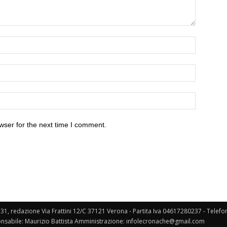
wser for the next time I comment.
131, redazione Via Frattini 12/C 37121 Verona - Partita Iva 04617280237 - Telef
nsabile: Maurizio Battista Amministrazione: infolecronache@gmail.com