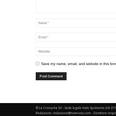
Save my name, email, and website in this bro
© Le Cronache Srl - Sede legale Viale Spolverini 2/A 37
Redazione: redazione@tvverona.com - Direttore respo