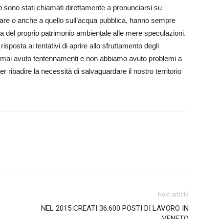
do sono stati chia­mati direttamente a pronunciarsi su
leare o anche a quello sull’acqua pubblica, hanno sempre
ia del proprio patrimonio am­bientale alle mere speculazioni.
sposta ai tentativi di aprire allo sfruttamento degli
o mai avuto tentennamenti e non abbiamo avuto problemi a
per ribadire la necessità di salvaguardare il nostro territorio
Next article
NEL 2015 CREATI 36.600 POSTI DI LAVORO IN
VENETO