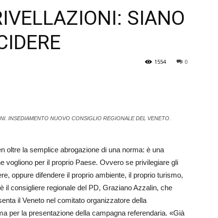
IVELLAZIONI: SIANO
Veneto
ECIDERE
1554
0
 FINI. INSEDIAMENTO NUOVO CONSIGLIO REGIONALE DEL VENETO.
n oltre la semplice abrogazione di una norma: è una
che vogliono per il proprio Paese. Ovvero se privilegiare gli
ere, oppure difendere il proprio ambiente, il proprio turismo,
 è il consigliere regionale del PD, Graziano Azzalin, che
enta il Veneto nel comitato organizzatore della
ma per la presentazione della campagna referendaria. «Già