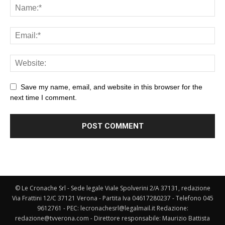
Save my name, email, and website in this browser for the
next time I comment.
© Le Cronache Srl - Sede legale Viale Spolverini 2/A 37131, redazione
Via Frattini 12/C 37121 Verona - Partita Iva 04617280237 - Telefono 045
9612761 - PEC: lecronachesrl@legalmail.it Redazione:
redazione@tvverona.com - Direttore responsabile: Maurizio Battista