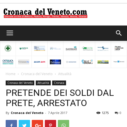
Cronaca
del
Home
Cronaca del Veneto
Attualità
Cronaca del Veneto
Attualità
Cronaca
Veneto
PRETENDE DEI SOLDI DAL
PRETE, ARRESTATO
By
Cronaca del Veneto
-
7 Aprile 2017
1275
0