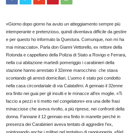
«Giorno dopo giorno ha avuto un atteggiamento sempre più
intemperante e pretenzioso, quindi diventava difficile da gestire
e per questo ho informato la Questura. Comunque, non mi ha
mai minacciato». Parla don Gianni Vet­torello, ex rettore della
Rotonda e cappellano della Polizia di Stato a Rovigo e Ferrara,
nella cui abitazione martedì pomeriggio i carabinieri della
stazione hanno arrestato il 32enne marocchino che stava
scontando gli arresti domiciliari. L’uomo è stato poi condotto
nella casa circondariale di via Cal­atafimi. A gennaio il 32enne
era finito nei guai per gli insulti e le minacce all’ex moglie. «Ti
faccio a pezzi e ti metto nel congelatore» era una delle frasi
minacciose che aveva rivolto, a più riprese, nei confronti della
donna. Fannane il 12 gennaio era finito in manette perché in
presenza dei Carabinieri aveva tentato di aggredire l’ex,
spintonando anche i militari nel tentativo di raggiungerla. «Nel