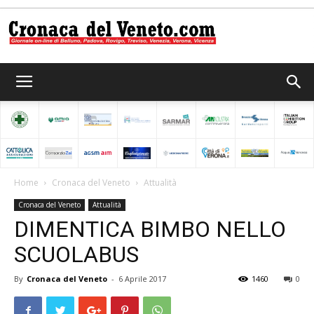
Cronaca
del
Home
Cronaca del Veneto
Attualità
Cronaca del Veneto
Attualità
Veneto
DIMENTICA BIMBO NELLO
SCUOLABUS
By
Cronaca del Veneto
-
6 Aprile 2017
1460
0