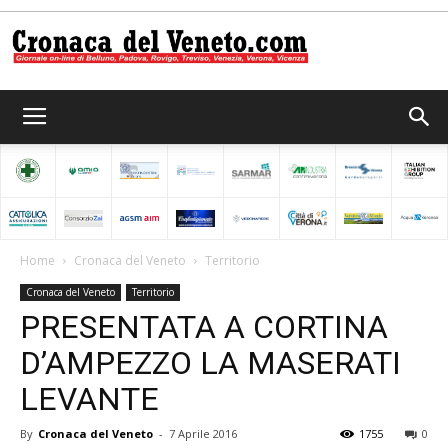
Cronaca
del
Home
Cronaca del Veneto
Territorio
Cronaca del Veneto
Territorio
Veneto
PRESENTATA A CORTINA
D’AMPEZZO LA MASERATI
LEVANTE
By
Cronaca del Veneto
-
7 Aprile 2016
1755
0