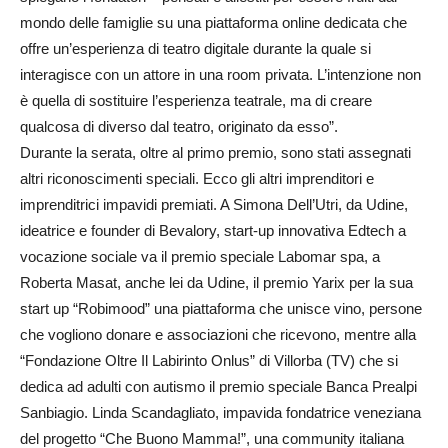
mondo delle famiglie su una piattaforma online dedicata che
offre un’esperienza di teatro digitale durante la quale si
interagisce con un attore in una room privata. L’intenzione non
è quella di sostituire l’esperienza teatrale, ma di creare
qualcosa di diverso dal teatro, originato da esso”.
Durante la serata, oltre al primo premio, sono stati assegnati
altri riconoscimenti speciali. Ecco gli altri imprenditori e
imprenditrici impavidi premiati. A Simona Dell’Utri, da Udine,
ideatrice e founder di Bevalory, start-up innovativa Edtech a
vocazione sociale va il premio speciale Labomar spa, a
Roberta Masat, anche lei da Udine, il premio Yarix per la sua
start up “Robimood” una piattaforma che unisce vino, persone
che vogliono donare e associazioni che ricevono, mentre alla
“Fondazione Oltre Il Labirinto Onlus” di Villorba (TV) che si
dedica ad adulti con autismo il premio speciale Banca Prealpi
Sanbiagio. Linda Scandagliato, impavida fondatrice veneziana
del progetto “Che Buono Mamma!”, una community italiana