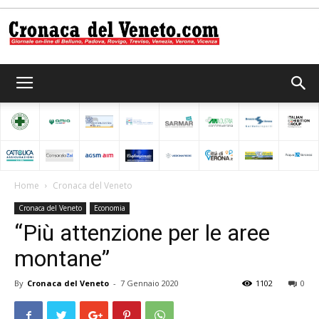
Cronaca
del
Home
Cronaca del Veneto
Cronaca del Veneto
Economia
Veneto
“Più attenzione per le aree
montane”
By
Cronaca del Veneto
-
7 Gennaio 2020
1102
0