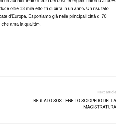
nni un abbattimento medio dei costi energetici intorno al 30%
 oltre 13 mila ettolitri di birra in un anno. Un risultato
ate d’Europa, Esportiamo già nelle principali città di 70
 che ama la qualità».
Next article
BERLATO SOSTIENE LO SCIOPERO DELLA
MAGISTRATURA