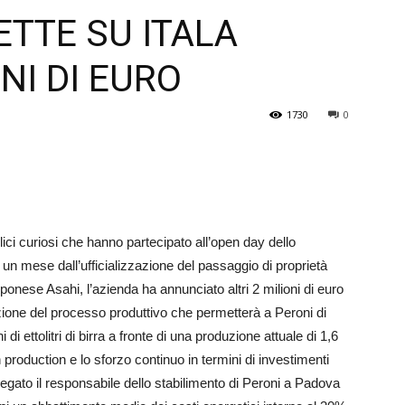
TTE SU ITALA
Veneto
NI DI EURO
1730
0
ici curiosi che hanno partecipato all’open day dello
 un mese dall’ufficializzazione del passaggio di proprietà
apponese Asahi, l’azienda ha annunciato altri 2 milioni di euro
zione del processo produttivo che permetterà a Peroni di
 di ettolitri di birra a fronte di una produzione attuale di 1,6
an production e lo sforzo continuo in te­r­mini di investimenti
egato il responsabile dello stabilimento di Peroni a Padova