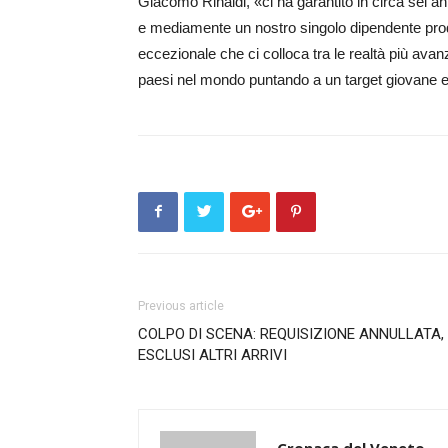
Giacomo Rinaldi, «ci ha garantito in circa sei a
e mediamente un nostro singolo dipendente produce
eccezionale che ci colloca tra le realtà più avanz
paesi nel mondo puntando a un target giovane e
Previous article
COLPO DI SCENA: REQUISIZIONE ANNULLATA,
ESCLUSI ALTRI ARRIVI
Cronaca del Veneto