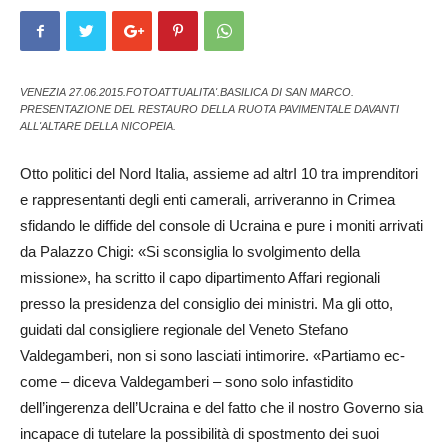
VENEZIA 27.06.2015.FOTOATTUALITA'.BASILICA DI SAN MARCO.
PRESENTAZIONE DEL RESTAURO DELLA RUOTA PAVIMENTALE DAVANTI
ALL'ALTARE DELLA NICOPEIA.
Otto politici del Nord Italia, assieme ad altrI 10 tra imprenditori
e rappresentanti degli enti camerali, ar­riveranno in Crimea
sfidando le dif­fide del console di Ucraina e pure i moniti arrivati
da Palazzo Ch­igi: «Si sconsiglia lo svolgimento della
missione», ha scritto il ca­po dipartimento Affari regionali
presso la presidenza del consiglio dei ministri. Ma gli otto,
guidati dal co­nsigliere regionale del Veneto St­efano
Valdegamberi, non si so­no lasciati intimorire. «Partiamo ec­
come – diceva Valdegamberi – so­no solo infastidito
dell’ingerenza dell’Ucraina e del fatto che il nostro Governo sia
incapace di tu­telare la possibilità di spostmento dei suoi