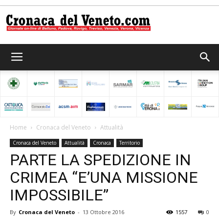
Cronaca
del
Home
Cronaca del Veneto
Attualità
Cronaca del Veneto
Attualità
Cronaca
Territorio
Veneto
PARTE LA SPEDIZIONE IN
CRIMEA “E’UNA MISSIONE
IMPOSSIBILE”
By
Cronaca del Veneto
-
13 Ottobre 2016
1557
0