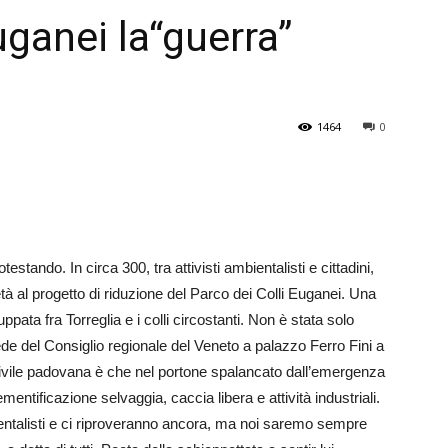
uganei la“guerra”
Veneto
1464
0
estando. In circa 300, tra attivisti ambientalisti e cittadini,
rietà al progetto di riduzione del Parco dei Colli Euganei. Una
ppata fra Torreglia e i colli circostanti. Non è stata solo
ede del Consiglio regionale del Veneto a palazzo Ferro Fini a
 civile padovana è che nel portone spalancato dall’emergenza
entificazione selvaggia, caccia libera e attività industriali.
entalisti e ci riproveranno ancora, ma noi saremo sempre