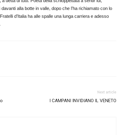
 detta di tutti. Poeta della schioppettata a sentir lui,
avanti alla botte in valle, dopo che l’ha richiamato con lo
Fratelli d’Italia ha alle spalle una lunga carriera e adesso
.
Next article
io
I CAMPANI INVIDIANO IL VENETO