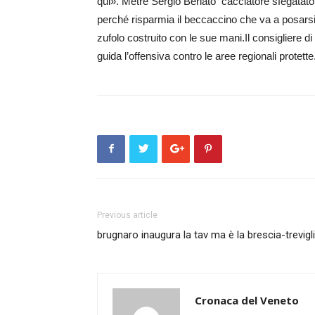
qui». Metre Sergio Berlato cacciatore sfegatato, a
perché risparmia il beccaccino che va a posarsi d
zufolo costruito con le sue mani.Il consigliere di 
guida l’offensiva contro le aree regionali protette
Previous article
brugnaro inaugura la tav ma è la brescia-trevigl
Cronaca del Veneto