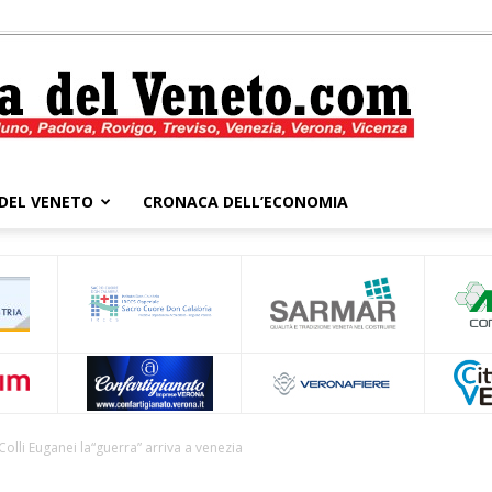
DEL VENETO
CRONACA DELL’ECONOMIA
Cronaca
del
Colli Euganei la“guerra” arriva a venezia