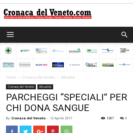
Cronaca
del
Home
Cronaca del Veneto
Attualità
Cronaca del Veneto
Attualità
Veneto
PARCHEGGI “SPECIALI” PER
CHI DONA SANGUE
By
Cronaca del Veneto
-
12 Aprile 2017
1387
0