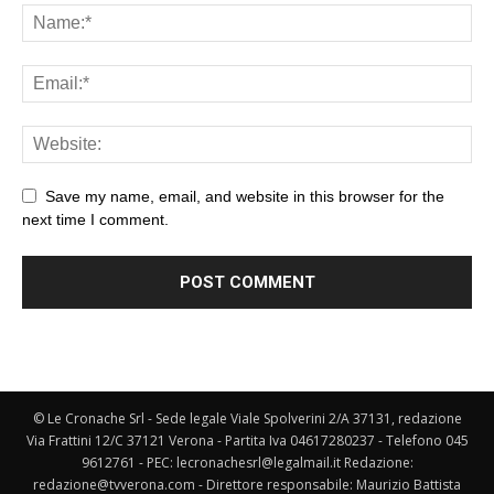
Save my name, email, and website in this browser for the
next time I comment.
© Le Cronache Srl - Sede legale Viale Spolverini 2/A 37131, redazione
Via Frattini 12/C 37121 Verona - Partita Iva 04617280237 - Telefono 045
9612761 - PEC: lecronachesrl@legalmail.it Redazione:
redazione@tvverona.com - Direttore responsabile: Maurizio Battista