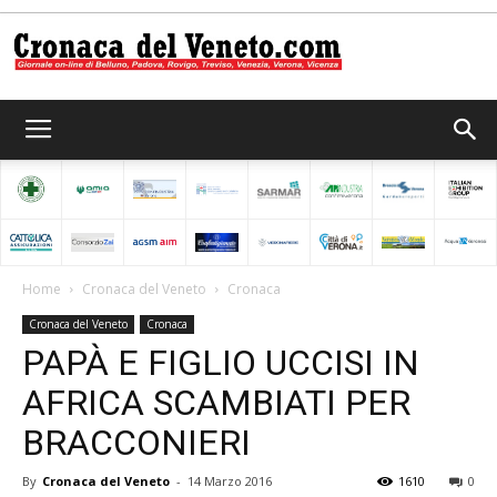
Cronaca
del
Home
Cronaca del Veneto
Cronaca
Cronaca del Veneto
Cronaca
Veneto
PAPÀ E FIGLIO UCCISI IN
AFRICA SCAMBIATI PER
BRACCONIERI
By
Cronaca del Veneto
-
14 Marzo 2016
1610
0