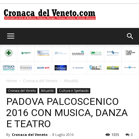
Cronaca
del
Home
Cronaca del Veneto
Attualità
Cronaca del Veneto
Attualità
Cultura e Spettacolo
Veneto
PADOVA PALCOSCENICO
2016 CON MUSICA, DANZA
E TEATRO
By
Cronaca del Veneto
-
8 Luglio 2016
1335
0