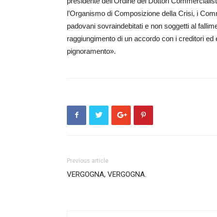
presidente del­l’Or­­dine dei Dottori Commercia­lis
l’Orga­nismo di Composizione della Cri­si, i Comm
padovani sovraindebitati e non soggetti al fallim
raggiungimento di un accordo con i creditori ed 
pignoramento».
Previous article
VERGOGNA, VERGOGNA.