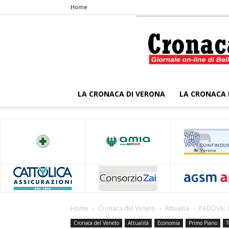
Home
LA CRONACA DI VERONA
LA CRONACA 
Home
Cronaca del Veneto
Attualità
PADOVA: C
Cronaca del Veneto
Attualità
Economia
Primo Piano
T