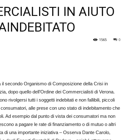
CIALISTI IN AIUTO
Veneto
RAINDEBITATO
1565
0
 il secondo Or­ganismo di Composizione della Crisi in
izia, dopo quello dell’Ordine dei Commer­cialisti di Verona.
ivolgersi tutti i soggetti indebitati e non fallibili, piccoli
ti, consumatori, alle prese con uno stato di indebitamento che
soli. Ad esempio dal punto di vista dei consumatori ma non
 riescono a pagare le rate di finanziamento o di mutuo o altri
tta di una importante iniziativa – Osserva Dante Carolo,