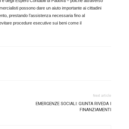
ti e degli Esperti Contabili di Pa­dova – poiché attraverso
ercialisti possono dare un aiuto importante ai cittadini
ento, prestando l’assistenza necessaria fino al
evitare procedure esecutive sui beni come il
Next article
EMERGENZE SOCIALI: GIUNTA RIVEDA I
FINANZIAMENTI